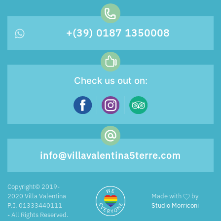
+(39) 0187 1350008
Check us out on:
info@villavalentina5terre.com
Copyright© 2019-
2020 Villa Valentina
Made with
by
P.I. 01333440111
Studio Morriconi
- All Rights Reserved.